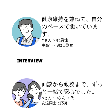
30代から新しい環境に馴染めるか、体力
的についていけるかが少し不安でした。
現場の雰囲気
応募のきっかけ
健康維持を兼ねて、
自分
女性が多い現場で、10代〜60代まで幅広
子どもが学校に行っている間に働ける仕
のペースで働いていま
実際に働いてみて
い年代の方が働いています。和やかな雰
事を探していました。家事の合間にスマ
す。
同年代のスタッフも多く、指示も分かり
囲気で、安心して作業できています。
ホで見つけ、未経験OKだったので応募し
Yさん 60代男性
やすかったのでスムーズに働けました。
ました。
中高年・週2日勤務
継続して入ることで仕事にも慣れ、今で
働き方とこれから応募する方へ
は現場でリーダー的な役割も任せてもら
INTERVIEW
土日のどちらかを中心に、月に多くて4回
えています。
最初に不安だったこと
ほど働いています。本業と両立しながら
久しぶりの仕事だったので、自分にでき
働きたい方には、とても始めやすい環境
るか不安でした。また、子どもの体調不
応募のきっかけ
現場の雰囲気
面談から勤務まで、
ずっ
だと思います。
良などで急に休むことになったらどうし
定年退職後も体を動かしたいと思い、健
活気はありますが、作業中は黙々と取り
と一緒で安心でした。
ようと思っていました。
康維持を兼ねて働ける仕事を探していま
組める時間も多く、程よい距離感で働き
Aさん・Rさん 20代
した。無理なく続けられそうな軽作業に
友達同士で応募
やすい環境です。分からないこともすぐ
興味を持ち、応募しました。