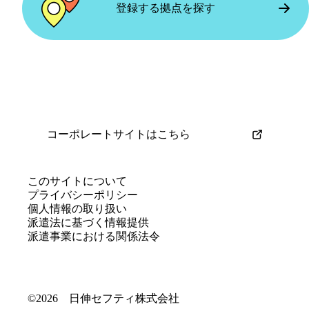
トの融通が利くので、家庭を大切にしな
現場の雰囲気
登録する拠点を探す
実際に働いてみて
がら働きたい方にもおすすめです。
落ち着いた雰囲気で、皆さん黙々と作業
面談から現場まで一緒に配慮してもらえ
に取り組んでいます。年齢に関係なく一
たので、安心してスタートできました。
人のスタッフとして接してもらえるの
休憩中も一緒に過ごせるので、初めてで
で、気負わず働けています。
もリラックスして働けました。
コーポレートサイトはこちら
働き方とこれから応募する方へ
現場の雰囲気
週2〜3日、無理のないペースで働いてい
和気あいあいとした雰囲気で、初めてで
ます。体力面が不安な方でも安心して始
このサイトについて
も孤独感を感じることはありませんでし
プライバシーポリシー
められると思いますし、新しいことに挑
個人情報の取り扱い
た。分からないことも友達同士で教え合
戦する良いきっかけになると思います。
派遣法に基づく情報提供
えるので、作業にもすぐ慣れました。
派遣事業における関係法令
働き方とこれから応募する方へ
©2026 日伸セフティ株式会社
大学の長期休みや週末を利用して、単発