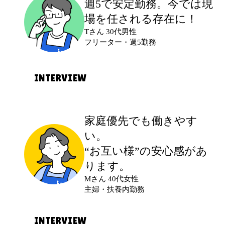
週5で安定勤務。今では
現
本業が休みの土日に、空いた時間で働け
場を任される存在に！
る仕事を探して応募しました。自分のペ
Tさん 30代男性
ースで働ける点に魅力を感じました。
フリーター・週5勤務
最初に不安だったこと
INTERVIEW
土日のどちらかしか働けないため、希望
通りに仕事を紹介してもらえるか不安で
応募のきっかけ
家庭優先でも働きやす
した。
前の職場を退職し、次の仕事が決まるま
い。
での間、しっかり稼げる仕事を探して応
“お互い様”の安心感があ
実際に働いてみて
募しました。週5日で安定して入れる点が
ります。
自宅近くの現場を紹介してもらえまし
決め手でした。
Mさん 40代女性
た。チョコレートの検品など簡単な作業
主婦・扶養内勤務
が中心で、今も休みの日に無理なく続け
最初に不安だったこと
られています。
INTERVIEW