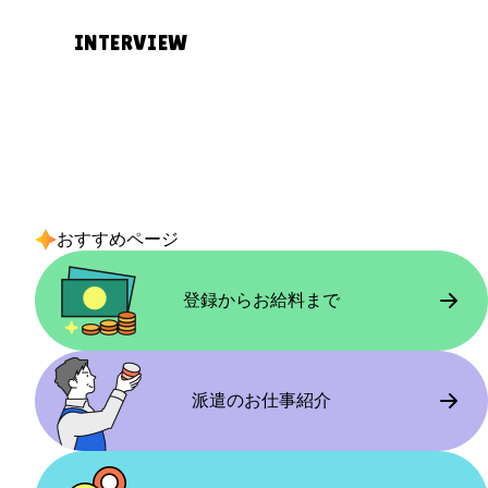
に周りのスタッフに聞けます。
実際に働いてみて
同じような主婦の方が多く、お互い様の
INTERVIEW
雰囲気があって安心しました。急な欠勤
最初に不安だったこと
働き方とこれから応募する方へ
の際も柔軟に対応してもらえ、家庭と無
若い方が多い現場でなじめるか、また体
週5日のフルタイムで安定して働いていま
応募のきっかけ
理なく両立できています。
力的に続けられるかが不安でした。重い
す。しっかり稼ぎたい方には向いている
一人で新しい環境に入るのは不安でした
ものを運ぶ仕事ではないかという点も気
と思いますし、慣れてくると自分のペー
が、友達と一緒に働けると知り応募しま
になっていました。
スで働けるようになります。
現場の雰囲気
した。遊びに行くような感覚で始められ
おすすめページ
同年代の方が多く、休憩中に世間話をし
そうだと思ったのがきっかけです。
たりと温かい雰囲気です。初めてでもな
実際に働いてみて
登録からお給料まで
じみやすく、安心して働ける環境だと感
幅広い年代の方が働いていて安心しまし
最初に不安だったこと
じました。
た。適度に体を動かす作業が多く、良い
本当に二人一緒に働けるのか、現場で
運動にもなっています。無理な作業はな
別々になってしまわないかが不安でし
派遣のお仕事紹介
く、自分のペースで続けられています。
働き方とこれから応募する方へ
た。
週3日ほど、扶養内で働いています。シフ