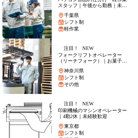
スタッフ｜午後から勤務｜未経
験歓迎
千葉県
シフト制
軽作業
注目！
NEW
フォークリフトオペレーター
（リーチフォーク）｜お菓子の
入出庫作業｜週5日勤務
神奈川県
シフト制
その他
注目！
NEW
印刷機械のマシンオペレーター
｜4勤2休｜未経験歓迎
東京都
シフト制