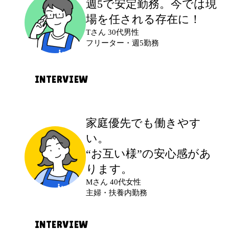
週5で安定勤務。今では
現
本業が休みの土日に、空いた時間で働け
場を任される存在に！
る仕事を探して応募しました。自分のペ
Tさん 30代男性
ースで働ける点に魅力を感じました。
フリーター・週5勤務
最初に不安だったこと
INTERVIEW
土日のどちらかしか働けないため、希望
通りに仕事を紹介してもらえるか不安で
応募のきっかけ
家庭優先でも働きやす
した。
前の職場を退職し、次の仕事が決まるま
い。
での間、しっかり稼げる仕事を探して応
“お互い様”の安心感があ
実際に働いてみて
募しました。週5日で安定して入れる点が
ります。
自宅近くの現場を紹介してもらえまし
決め手でした。
Mさん 40代女性
た。チョコレートの検品など簡単な作業
主婦・扶養内勤務
が中心で、今も休みの日に無理なく続け
最初に不安だったこと
られています。
INTERVIEW