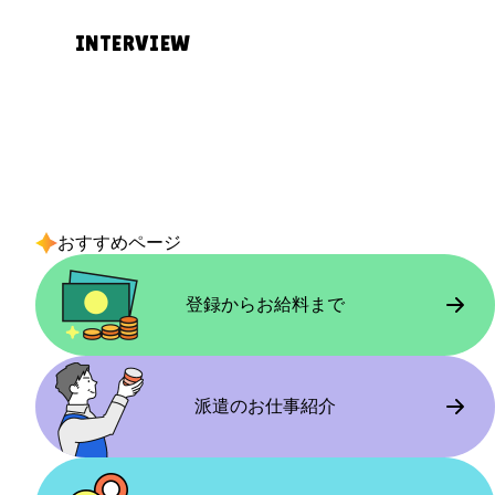
に周りのスタッフに聞けます。
実際に働いてみて
同じような主婦の方が多く、お互い様の
INTERVIEW
雰囲気があって安心しました。急な欠勤
最初に不安だったこと
働き方とこれから応募する方へ
の際も柔軟に対応してもらえ、家庭と無
若い方が多い現場でなじめるか、また体
週5日のフルタイムで安定して働いていま
応募のきっかけ
理なく両立できています。
力的に続けられるかが不安でした。重い
す。しっかり稼ぎたい方には向いている
一人で新しい環境に入るのは不安でした
ものを運ぶ仕事ではないかという点も気
と思いますし、慣れてくると自分のペー
が、友達と一緒に働けると知り応募しま
になっていました。
スで働けるようになります。
現場の雰囲気
した。遊びに行くような感覚で始められ
おすすめページ
同年代の方が多く、休憩中に世間話をし
そうだと思ったのがきっかけです。
たりと温かい雰囲気です。初めてでもな
実際に働いてみて
登録からお給料まで
じみやすく、安心して働ける環境だと感
幅広い年代の方が働いていて安心しまし
最初に不安だったこと
じました。
た。適度に体を動かす作業が多く、良い
本当に二人一緒に働けるのか、現場で
運動にもなっています。無理な作業はな
別々になってしまわないかが不安でし
派遣のお仕事紹介
く、自分のペースで続けられています。
働き方とこれから応募する方へ
た。
週3日ほど、扶養内で働いています。シフ