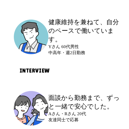
30代から新しい環境に馴染めるか、体力
的についていけるかが少し不安でした。
現場の雰囲気
応募のきっかけ
健康維持を兼ねて、
自分
女性が多い現場で、10代〜60代まで幅広
子どもが学校に行っている間に働ける仕
のペースで働いていま
実際に働いてみて
い年代の方が働いています。和やかな雰
事を探していました。家事の合間にスマ
す。
同年代のスタッフも多く、指示も分かり
囲気で、安心して作業できています。
ホで見つけ、未経験OKだったので応募し
Yさん 60代男性
やすかったのでスムーズに働けました。
ました。
中高年・週2日勤務
継続して入ることで仕事にも慣れ、今で
働き方とこれから応募する方へ
は現場でリーダー的な役割も任せてもら
INTERVIEW
土日のどちらかを中心に、月に多くて4回
えています。
最初に不安だったこと
ほど働いています。本業と両立しながら
久しぶりの仕事だったので、自分にでき
働きたい方には、とても始めやすい環境
るか不安でした。また、子どもの体調不
応募のきっかけ
現場の雰囲気
面談から勤務まで、
ずっ
だと思います。
良などで急に休むことになったらどうし
定年退職後も体を動かしたいと思い、健
活気はありますが、作業中は黙々と取り
と一緒で安心でした。
ようと思っていました。
康維持を兼ねて働ける仕事を探していま
組める時間も多く、程よい距離感で働き
Aさん・Rさん 20代
した。無理なく続けられそうな軽作業に
友達同士で応募
やすい環境です。分からないこともすぐ
興味を持ち、応募しました。