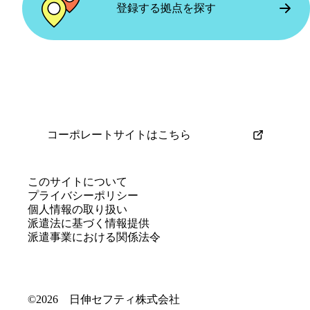
トの融通が利くので、家庭を大切にしな
現場の雰囲気
登録する拠点を探す
実際に働いてみて
がら働きたい方にもおすすめです。
落ち着いた雰囲気で、皆さん黙々と作業
面談から現場まで一緒に配慮してもらえ
に取り組んでいます。年齢に関係なく一
たので、安心してスタートできました。
人のスタッフとして接してもらえるの
休憩中も一緒に過ごせるので、初めてで
で、気負わず働けています。
もリラックスして働けました。
コーポレートサイトはこちら
働き方とこれから応募する方へ
現場の雰囲気
週2〜3日、無理のないペースで働いてい
和気あいあいとした雰囲気で、初めてで
ます。体力面が不安な方でも安心して始
このサイトについて
も孤独感を感じることはありませんでし
プライバシーポリシー
められると思いますし、新しいことに挑
個人情報の取り扱い
た。分からないことも友達同士で教え合
戦する良いきっかけになると思います。
派遣法に基づく情報提供
えるので、作業にもすぐ慣れました。
派遣事業における関係法令
働き方とこれから応募する方へ
©2026 日伸セフティ株式会社
大学の長期休みや週末を利用して、単発